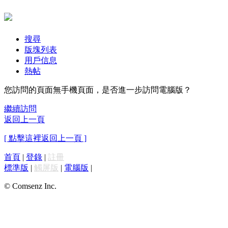
搜尋
版塊列表
用戶信息
熱帖
您訪問的頁面無手機頁面，是否進一步訪問電腦版？
繼續訪問
返回上一頁
[ 點擊這裡返回上一頁 ]
首頁
|
登錄
|
註冊
標準版
|
觸屏版
|
電腦版
|
© Comsenz Inc.