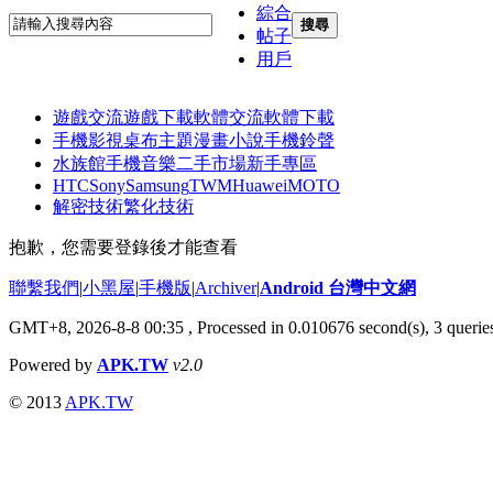
綜合
搜尋
帖子
用戶
遊戲交流
遊戲下載
軟體交流
軟體下載
手機影視
桌布主題
漫畫小說
手機鈴聲
水族館
手機音樂
二手市場
新手專區
HTC
Sony
Samsung
TWM
Huawei
MOTO
解密技術
繁化技術
抱歉，您需要登錄後才能查看
聯繫我們
|
小黑屋
|
手機版
|
Archiver
|
Android 台灣中文網
GMT+8, 2026-8-8 00:35
, Processed in 0.010676 second(s), 3 quer
Powered by
APK.TW
v2.0
© 2013
APK.TW