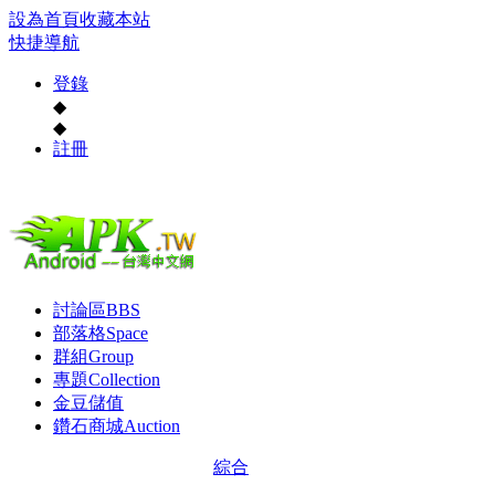
設為首頁
收藏本站
快捷導航
登錄
◆
◆
註冊
討論區
BBS
部落格
Space
群組
Group
專題
Collection
金豆儲值
鑽石商城
Auction
綜合