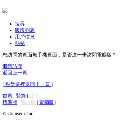
搜尋
版塊列表
用戶信息
熱帖
您訪問的頁面無手機頁面，是否進一步訪問電腦版？
繼續訪問
返回上一頁
[ 點擊這裡返回上一頁 ]
首頁
|
登錄
|
註冊
標準版
|
觸屏版
|
電腦版
|
© Comsenz Inc.