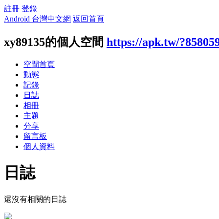
註冊
登錄
Android 台灣中文網
返回首頁
xy89135的個人空間
https://apk.tw/?85805
空間首頁
動態
記錄
日誌
相冊
主題
分享
留言板
個人資料
日誌
還沒有相關的日誌