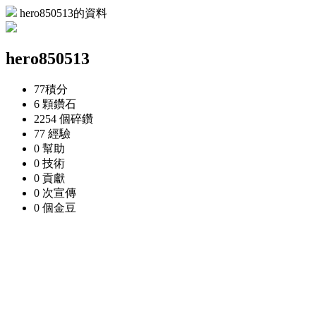
hero850513的資料
hero850513
77
積分
6 顆
鑽石
2254 個
碎鑽
77
經驗
0
幫助
0
技術
0
貢獻
0 次
宣傳
0 個
金豆