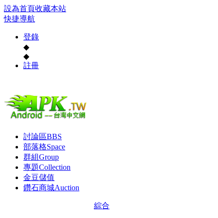
設為首頁
收藏本站
快捷導航
登錄
◆
◆
註冊
討論區
BBS
部落格
Space
群組
Group
專題
Collection
金豆儲值
鑽石商城
Auction
綜合