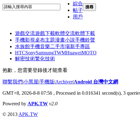
綜合
搜尋
帖子
用戶
遊戲交流
遊戲下載
軟體交流
軟體下載
手機影視
桌布主題
漫畫小說
手機鈴聲
水族館
手機音樂
二手市場
新手專區
HTC
Sony
Samsung
TWM
Huawei
MOTO
解密技術
繁化技術
抱歉，您需要登錄後才能查看
聯繫我們
|
小黑屋
|
手機版
|
Archiver
|
Android 台灣中文網
GMT+8, 2026-8-8 07:56
, Processed in 0.016341 second(s), 3 quer
Powered by
APK.TW
v2.0
© 2013
APK.TW