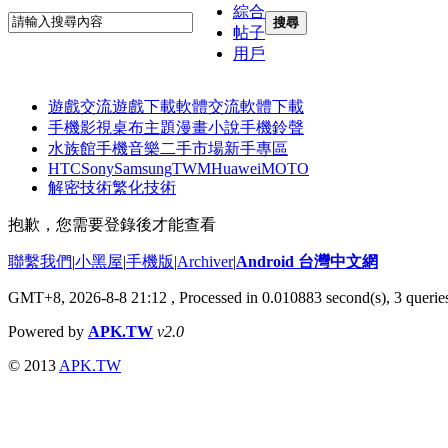
綜合
搜尋
帖子
用戶
遊戲交流
遊戲下載
軟體交流
軟體下載
手機影視
桌布主題
漫畫小說
手機鈴聲
水族館
手機音樂
二手市場
新手專區
HTC
Sony
Samsung
TWM
Huawei
MOTO
解密技術
繁化技術
抱歉，您需要登錄後才能查看
聯繫我們
|
小黑屋
|
手機版
|
Archiver
|
Android 台灣中文網
GMT+8, 2026-8-8 21:12
, Processed in 0.010883 second(s), 3 quer
Powered by
APK.TW
v2.0
© 2013
APK.TW