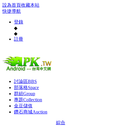
設為首頁
收藏本站
快捷導航
登錄
◆
◆
註冊
討論區
BBS
部落格
Space
群組
Group
專題
Collection
金豆儲值
鑽石商城
Auction
綜合