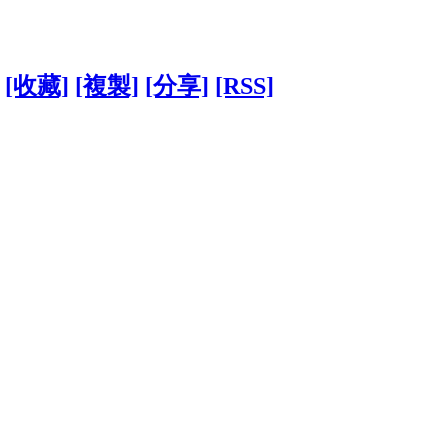
[收藏]
[複製]
[分享]
[RSS]