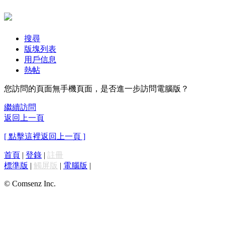
搜尋
版塊列表
用戶信息
熱帖
您訪問的頁面無手機頁面，是否進一步訪問電腦版？
繼續訪問
返回上一頁
[ 點擊這裡返回上一頁 ]
首頁
|
登錄
|
註冊
標準版
|
觸屏版
|
電腦版
|
© Comsenz Inc.