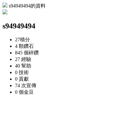
s94949494的資料
s94949494
27
積分
4 顆
鑽石
845 個
碎鑽
27
經驗
40
幫助
0
技術
0
貢獻
74 次
宣傳
0 個
金豆