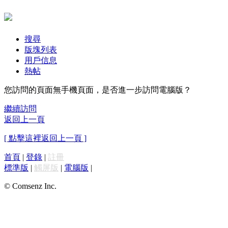
搜尋
版塊列表
用戶信息
熱帖
您訪問的頁面無手機頁面，是否進一步訪問電腦版？
繼續訪問
返回上一頁
[ 點擊這裡返回上一頁 ]
首頁
|
登錄
|
註冊
標準版
|
觸屏版
|
電腦版
|
© Comsenz Inc.