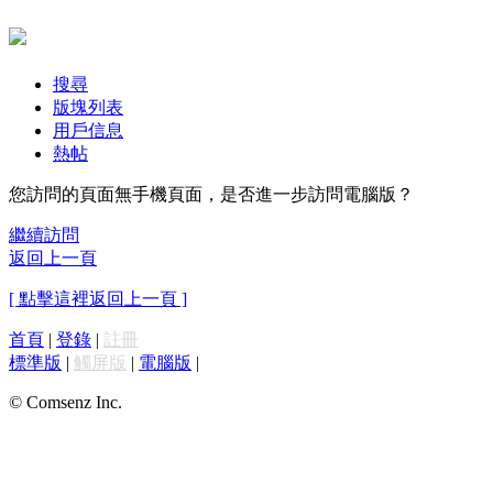
搜尋
版塊列表
用戶信息
熱帖
您訪問的頁面無手機頁面，是否進一步訪問電腦版？
繼續訪問
返回上一頁
[ 點擊這裡返回上一頁 ]
首頁
|
登錄
|
註冊
標準版
|
觸屏版
|
電腦版
|
© Comsenz Inc.