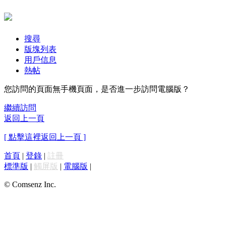
搜尋
版塊列表
用戶信息
熱帖
您訪問的頁面無手機頁面，是否進一步訪問電腦版？
繼續訪問
返回上一頁
[ 點擊這裡返回上一頁 ]
首頁
|
登錄
|
註冊
標準版
|
觸屏版
|
電腦版
|
© Comsenz Inc.