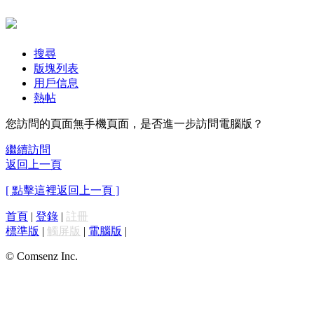
搜尋
版塊列表
用戶信息
熱帖
您訪問的頁面無手機頁面，是否進一步訪問電腦版？
繼續訪問
返回上一頁
[ 點擊這裡返回上一頁 ]
首頁
|
登錄
|
註冊
標準版
|
觸屏版
|
電腦版
|
© Comsenz Inc.