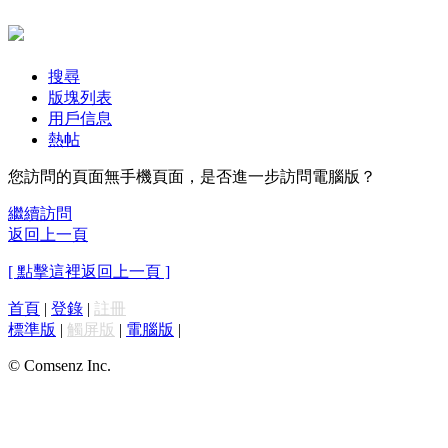
搜尋
版塊列表
用戶信息
熱帖
您訪問的頁面無手機頁面，是否進一步訪問電腦版？
繼續訪問
返回上一頁
[ 點擊這裡返回上一頁 ]
首頁
|
登錄
|
註冊
標準版
|
觸屏版
|
電腦版
|
© Comsenz Inc.