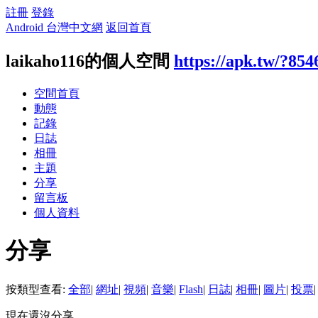
註冊
登錄
Android 台灣中文網
返回首頁
laikaho116的個人空間
https://apk.tw/?854
空間首頁
動態
記錄
日誌
相冊
主題
分享
留言板
個人資料
分享
按類型查看:
全部
|
網址
|
視頻
|
音樂
|
Flash
|
日誌
|
相冊
|
圖片
|
投票
|
現在還沒分享