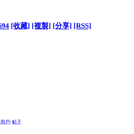
694
[收藏]
[複製]
[分享]
[RSS]
用戶
|
帖子