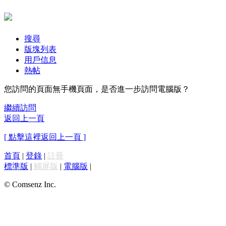
搜尋
版塊列表
用戶信息
熱帖
您訪問的頁面無手機頁面，是否進一步訪問電腦版？
繼續訪問
返回上一頁
[ 點擊這裡返回上一頁 ]
首頁
|
登錄
|
註冊
標準版
|
觸屏版
|
電腦版
|
© Comsenz Inc.