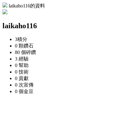
laikaho116的資料
laikaho116
3
積分
0 顆
鑽石
80 個
碎鑽
3
經驗
0
幫助
0
技術
0
貢獻
0 次
宣傳
0 個
金豆