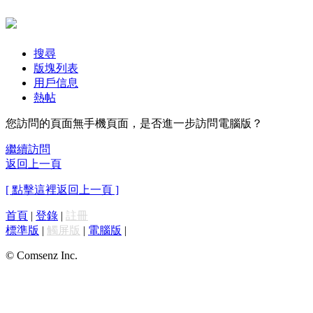
搜尋
版塊列表
用戶信息
熱帖
您訪問的頁面無手機頁面，是否進一步訪問電腦版？
繼續訪問
返回上一頁
[ 點擊這裡返回上一頁 ]
首頁
|
登錄
|
註冊
標準版
|
觸屏版
|
電腦版
|
© Comsenz Inc.