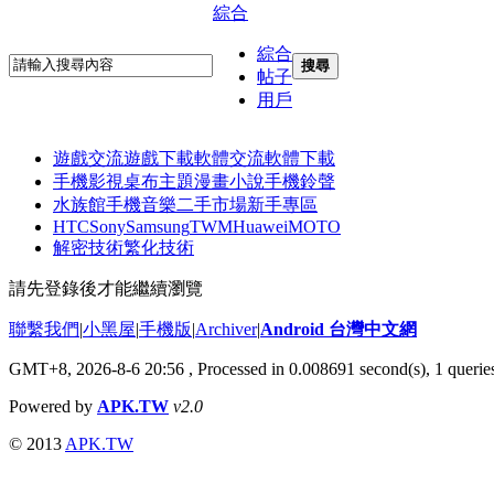
綜合
綜合
搜尋
帖子
用戶
遊戲交流
遊戲下載
軟體交流
軟體下載
手機影視
桌布主題
漫畫小說
手機鈴聲
水族館
手機音樂
二手市場
新手專區
HTC
Sony
Samsung
TWM
Huawei
MOTO
解密技術
繁化技術
請先登錄後才能繼續瀏覽
聯繫我們
|
小黑屋
|
手機版
|
Archiver
|
Android 台灣中文網
GMT+8, 2026-8-6 20:56
, Processed in 0.008691 second(s), 1 quer
Powered by
APK.TW
v2.0
© 2013
APK.TW