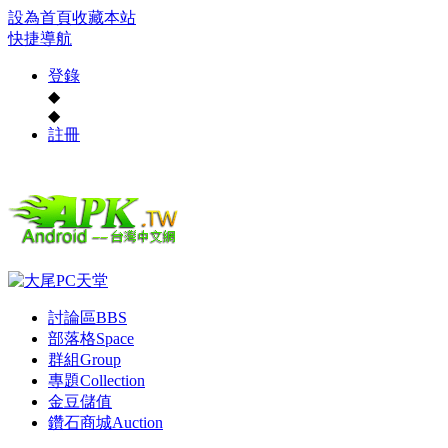
設為首頁
收藏本站
快捷導航
登錄
◆
◆
註冊
討論區
BBS
部落格
Space
群組
Group
專題
Collection
金豆儲值
鑽石商城
Auction