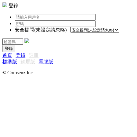
登錄
安全提問(未設定請忽略)
登錄
首頁
|
登錄
|
註冊
標準版
|
觸屏版
|
電腦版
|
© Comsenz Inc.