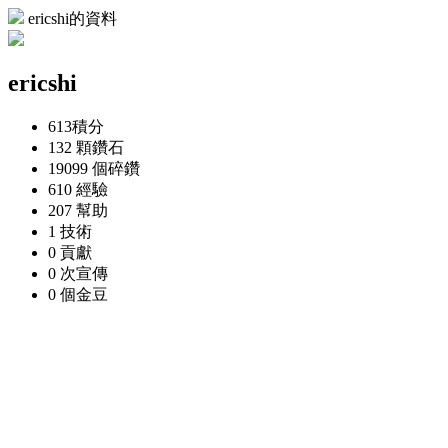
ericshi的資料
ericshi
613
積分
132 顆
鑽石
19099 個
碎鑽
610
經驗
207
幫助
1
技術
0
貢獻
0 次
宣傳
0 個
金豆