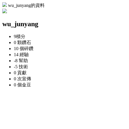
wu_junyang的資料
wu_junyang
9
積分
0 顆
鑽石
10 個
碎鑽
14
經驗
-8
幫助
-5
技術
0
貢獻
0 次
宣傳
0 個
金豆