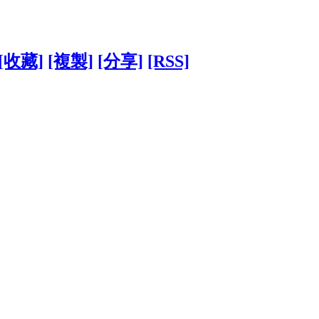
[收藏]
[複製]
[分享]
[RSS]