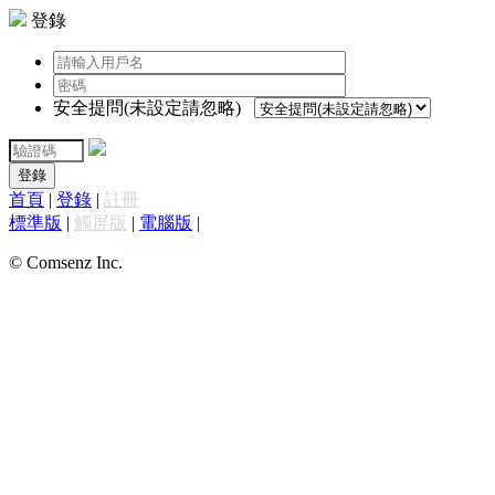
登錄
安全提問(未設定請忽略)
登錄
首頁
|
登錄
|
註冊
標準版
|
觸屏版
|
電腦版
|
© Comsenz Inc.