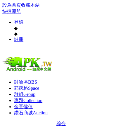
設為首頁
收藏本站
快捷導航
登錄
◆
◆
註冊
討論區
BBS
部落格
Space
群組
Group
專題
Collection
金豆儲值
鑽石商城
Auction
綜合