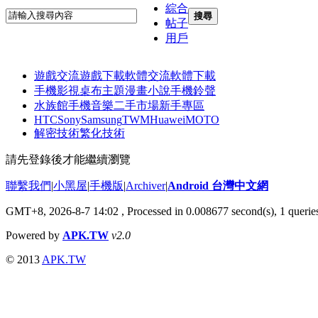
綜合
搜尋
帖子
用戶
遊戲交流
遊戲下載
軟體交流
軟體下載
手機影視
桌布主題
漫畫小說
手機鈴聲
水族館
手機音樂
二手市場
新手專區
HTC
Sony
Samsung
TWM
Huawei
MOTO
解密技術
繁化技術
請先登錄後才能繼續瀏覽
聯繫我們
|
小黑屋
|
手機版
|
Archiver
|
Android 台灣中文網
GMT+8, 2026-8-7 14:02
, Processed in 0.008677 second(s), 1 quer
Powered by
APK.TW
v2.0
© 2013
APK.TW