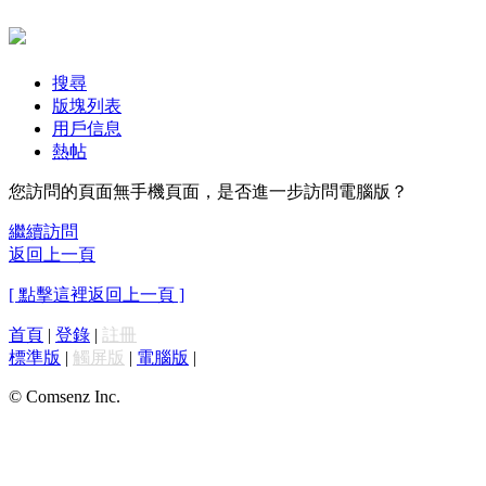
搜尋
版塊列表
用戶信息
熱帖
您訪問的頁面無手機頁面，是否進一步訪問電腦版？
繼續訪問
返回上一頁
[ 點擊這裡返回上一頁 ]
首頁
|
登錄
|
註冊
標準版
|
觸屏版
|
電腦版
|
© Comsenz Inc.