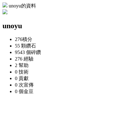
unoyu的資料
unoyu
276
積分
55 顆
鑽石
9543 個
碎鑽
276
經驗
2
幫助
0
技術
0
貢獻
0 次
宣傳
0 個
金豆