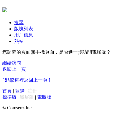
搜尋
版塊列表
用戶信息
熱帖
您訪問的頁面無手機頁面，是否進一步訪問電腦版？
繼續訪問
返回上一頁
[ 點擊這裡返回上一頁 ]
首頁
|
登錄
|
註冊
標準版
|
觸屏版
|
電腦版
|
© Comsenz Inc.