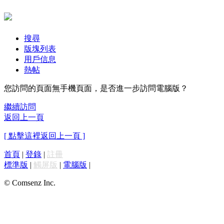
搜尋
版塊列表
用戶信息
熱帖
您訪問的頁面無手機頁面，是否進一步訪問電腦版？
繼續訪問
返回上一頁
[ 點擊這裡返回上一頁 ]
首頁
|
登錄
|
註冊
標準版
|
觸屏版
|
電腦版
|
© Comsenz Inc.