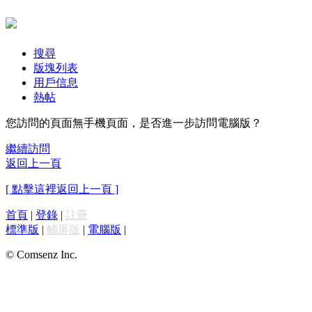
搜尋
版塊列表
用戶信息
熱帖
您訪問的頁面無手機頁面，是否進一步訪問電腦版？
繼續訪問
返回上一頁
[ 點擊這裡返回上一頁 ]
首頁
|
登錄
|
註冊
標準版
|
觸屏版
|
電腦版
|
© Comsenz Inc.