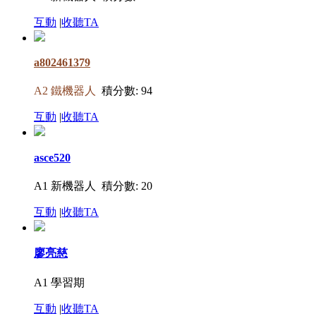
互動
|
收聽TA
a802461379
A2 鐵機器人
積分數: 94
互動
|
收聽TA
asce520
A1 新機器人
積分數: 20
互動
|
收聽TA
廖亮慈
A1 學習期
互動
|
收聽TA