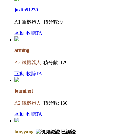
justin51230
A1 新機器人
積分數: 9
互動
|
收聽TA
arming
A2 鐵機器人
積分數: 129
互動
|
收聽TA
joumingt
A2 鐵機器人
積分數: 130
互動
|
收聽TA
tonyyang