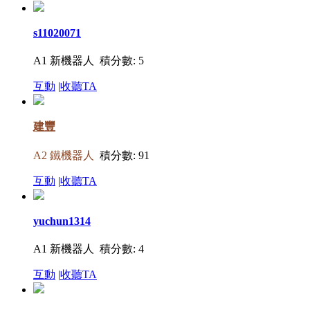
s11020071
A1 新機器人
積分數: 5
互動
|
收聽TA
建豐
A2 鐵機器人
積分數: 91
互動
|
收聽TA
yuchun1314
A1 新機器人
積分數: 4
互動
|
收聽TA