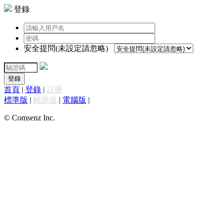
登錄
安全提問(未設定請忽略)
登錄
首頁
|
登錄
|
註冊
標準版
|
觸屏版
|
電腦版
|
© Comsenz Inc.