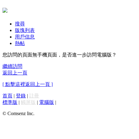
搜尋
版塊列表
用戶信息
熱帖
您訪問的頁面無手機頁面，是否進一步訪問電腦版？
繼續訪問
返回上一頁
[ 點擊這裡返回上一頁 ]
首頁
|
登錄
|
註冊
標準版
|
觸屏版
|
電腦版
|
© Comsenz Inc.