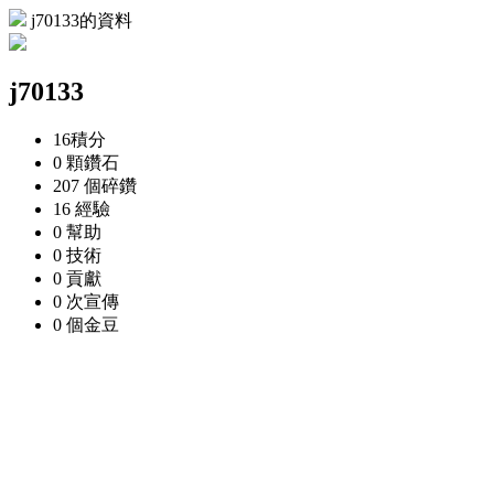
j70133的資料
j70133
16
積分
0 顆
鑽石
207 個
碎鑽
16
經驗
0
幫助
0
技術
0
貢獻
0 次
宣傳
0 個
金豆