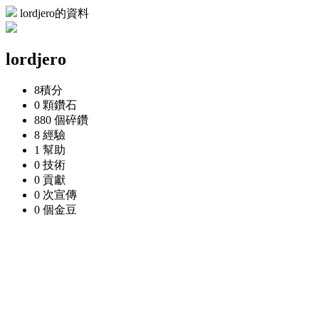
lordjero的資料
lordjero
8
積分
0 顆
鑽石
880 個
碎鑽
8
經驗
1
幫助
0
技術
0
貢獻
0 次
宣傳
0 個
金豆