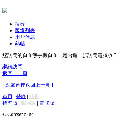
搜尋
版塊列表
用戶信息
熱帖
您訪問的頁面無手機頁面，是否進一步訪問電腦版？
繼續訪問
返回上一頁
[ 點擊這裡返回上一頁 ]
首頁
|
登錄
|
註冊
標準版
|
觸屏版
|
電腦版
|
© Comsenz Inc.