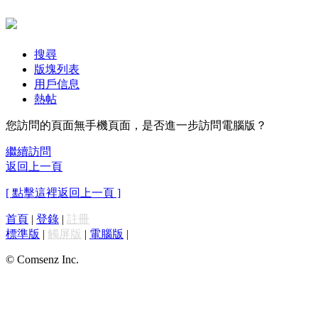
搜尋
版塊列表
用戶信息
熱帖
您訪問的頁面無手機頁面，是否進一步訪問電腦版？
繼續訪問
返回上一頁
[ 點擊這裡返回上一頁 ]
首頁
|
登錄
|
註冊
標準版
|
觸屏版
|
電腦版
|
© Comsenz Inc.