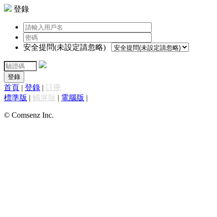
登錄
安全提問(未設定請忽略)
登錄
首頁
|
登錄
|
註冊
標準版
|
觸屏版
|
電腦版
|
© Comsenz Inc.