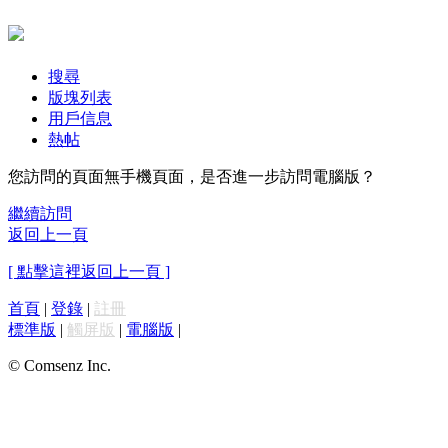
搜尋
版塊列表
用戶信息
熱帖
您訪問的頁面無手機頁面，是否進一步訪問電腦版？
繼續訪問
返回上一頁
[ 點擊這裡返回上一頁 ]
首頁
|
登錄
|
註冊
標準版
|
觸屏版
|
電腦版
|
© Comsenz Inc.