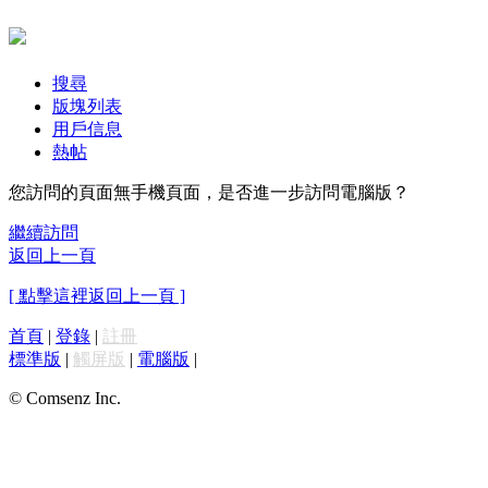
搜尋
版塊列表
用戶信息
熱帖
您訪問的頁面無手機頁面，是否進一步訪問電腦版？
繼續訪問
返回上一頁
[ 點擊這裡返回上一頁 ]
首頁
|
登錄
|
註冊
標準版
|
觸屏版
|
電腦版
|
© Comsenz Inc.