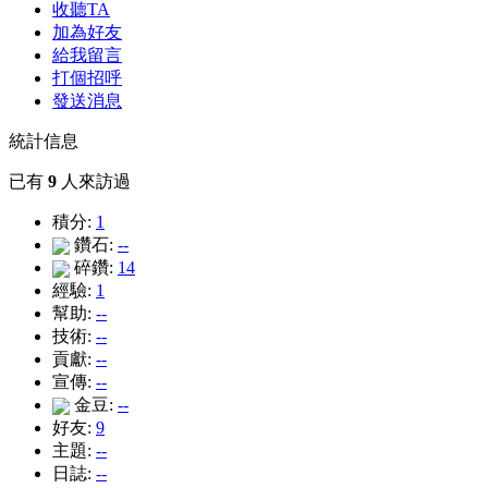
收聽TA
加為好友
給我留言
打個招呼
發送消息
統計信息
已有
9
人來訪過
積分:
1
鑽石:
--
碎鑽:
14
經驗:
1
幫助:
--
技術:
--
貢獻:
--
宣傳:
--
金豆:
--
好友:
9
主題:
--
日誌:
--