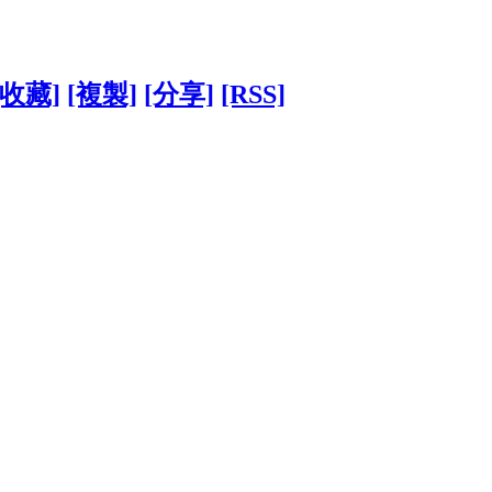
[收藏]
[複製]
[分享]
[RSS]