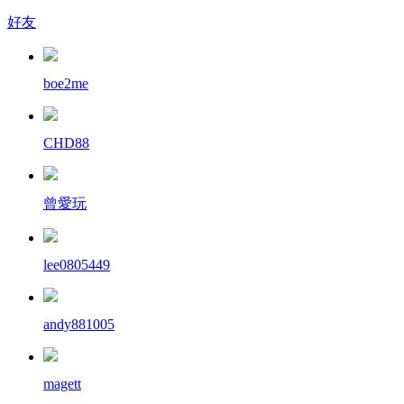
好友
boe2me
CHD88
曾愛玩
lee0805449
andy881005
magett