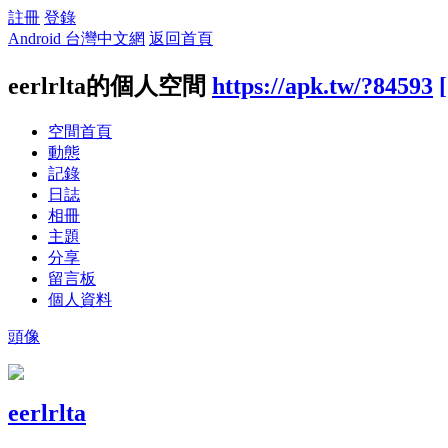
註冊
登錄
Android 台灣中文網
返回首頁
eerlrlta的個人空間
https://apk.tw/?84593
空間首頁
動態
記錄
日誌
相冊
主題
分享
留言板
個人資料
頭像
eerlrlta