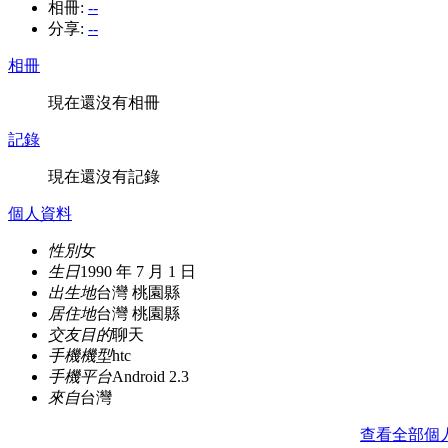
相冊:
--
分享:
--
相冊
現在還沒有相冊
記錄
現在還沒有記錄
個人資料
性別
女
生日
1990 年 7 月 1 日
出生地
台灣 桃園縣
居住地
台灣 桃園縣
交友目的
聊天
手機機型
htc
手機平台
Android 2.3
來自
台灣
查看全部個