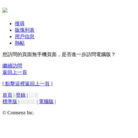
搜尋
版塊列表
用戶信息
熱帖
您訪問的頁面無手機頁面，是否進一步訪問電腦版？
繼續訪問
返回上一頁
[ 點擊這裡返回上一頁 ]
首頁
|
登錄
|
註冊
標準版
|
觸屏版
|
電腦版
|
© Comsenz Inc.