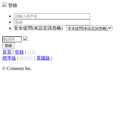
登錄
安全提問(未設定請忽略)
登錄
首頁
|
登錄
|
註冊
標準版
|
觸屏版
|
電腦版
|
© Comsenz Inc.