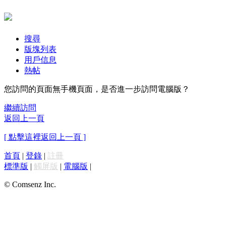
搜尋
版塊列表
用戶信息
熱帖
您訪問的頁面無手機頁面，是否進一步訪問電腦版？
繼續訪問
返回上一頁
[ 點擊這裡返回上一頁 ]
首頁
|
登錄
|
註冊
標準版
|
觸屏版
|
電腦版
|
© Comsenz Inc.