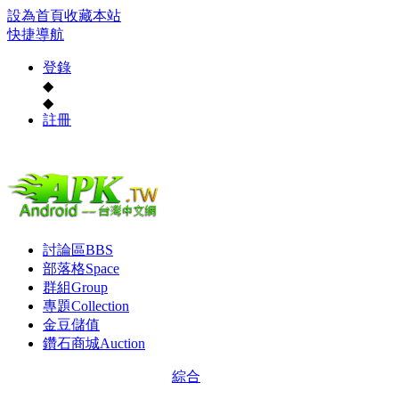
設為首頁
收藏本站
快捷導航
登錄
◆
◆
註冊
討論區
BBS
部落格
Space
群組
Group
專題
Collection
金豆儲值
鑽石商城
Auction
綜合