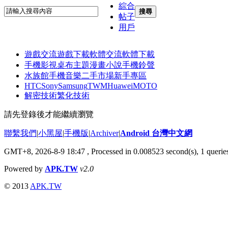
綜合
搜尋
帖子
用戶
遊戲交流
遊戲下載
軟體交流
軟體下載
手機影視
桌布主題
漫畫小說
手機鈴聲
水族館
手機音樂
二手市場
新手專區
HTC
Sony
Samsung
TWM
Huawei
MOTO
解密技術
繁化技術
請先登錄後才能繼續瀏覽
聯繫我們
|
小黑屋
|
手機版
|
Archiver
|
Android 台灣中文網
GMT+8, 2026-8-9 18:47
, Processed in 0.008523 second(s), 1 quer
Powered by
APK.TW
v2.0
© 2013
APK.TW