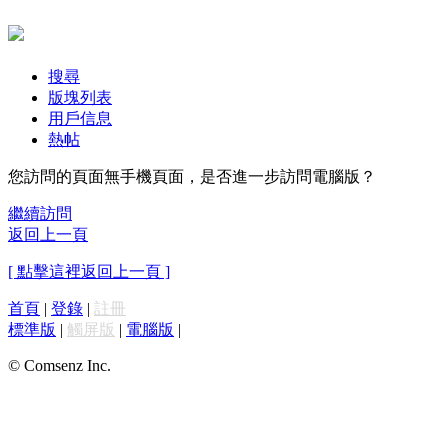
搜尋
版塊列表
用戶信息
熱帖
您訪問的頁面無手機頁面，是否進一步訪問電腦版？
繼續訪問
返回上一頁
[ 點擊這裡返回上一頁 ]
首頁
|
登錄
|
註冊
標準版
|
觸屏版
|
電腦版
|
© Comsenz Inc.