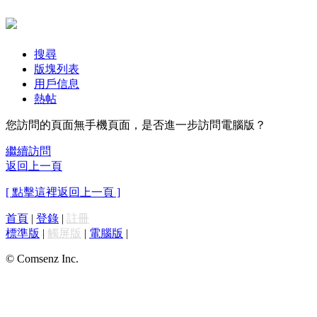
搜尋
版塊列表
用戶信息
熱帖
您訪問的頁面無手機頁面，是否進一步訪問電腦版？
繼續訪問
返回上一頁
[ 點擊這裡返回上一頁 ]
首頁
|
登錄
|
註冊
標準版
|
觸屏版
|
電腦版
|
© Comsenz Inc.