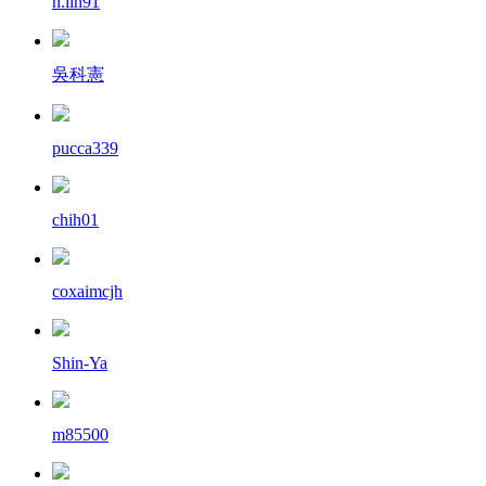
n.lin91
吳科憲
pucca339
chih01
coxaimcjh
Shin-Ya
m85500