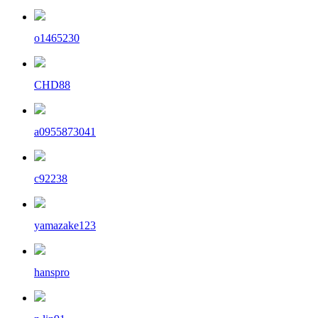
o1465230
CHD88
a0955873041
c92238
yamazake123
hanspro