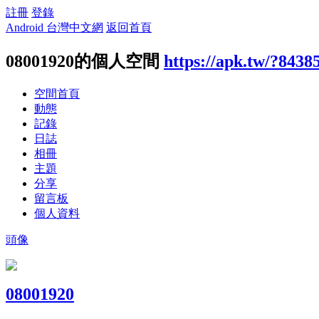
註冊
登錄
Android 台灣中文網
返回首頁
08001920的個人空間
https://apk.tw/?8438
空間首頁
動態
記錄
日誌
相冊
主題
分享
留言板
個人資料
頭像
08001920