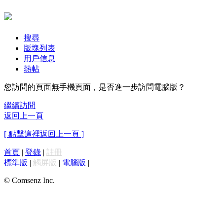
搜尋
版塊列表
用戶信息
熱帖
您訪問的頁面無手機頁面，是否進一步訪問電腦版？
繼續訪問
返回上一頁
[ 點擊這裡返回上一頁 ]
首頁
|
登錄
|
註冊
標準版
|
觸屏版
|
電腦版
|
© Comsenz Inc.